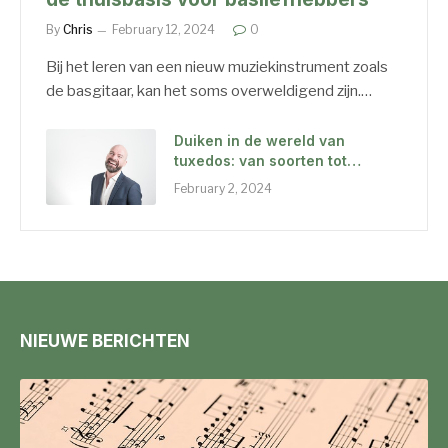
By
Chris
February 12, 2024
0
Bij het leren van een nieuw muziekinstrument zoals
de basgitaar, kan het soms overweldigend zijn.…
Duiken in de wereld van
tuxedos: van soorten tot
accessoires en van de juiste
February 2, 2024
manier van dragen tot hun
geschiedenis
NIEUWE BERICHTEN