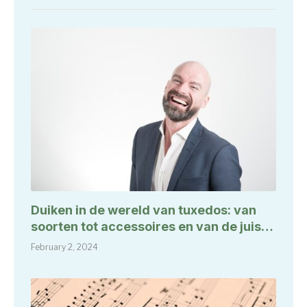
Duiken in de wereld van tuxedos: van
soorten tot accessoires en van de juiste
manier van dragen tot hun
February 2, 2024
geschiedenis